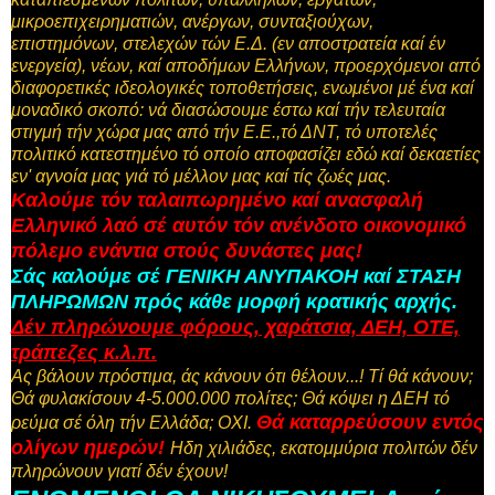
μικροεπιχειρηματιών, ανέργων, συνταξιούχων,
επιστημόνων, στελεχών τών Ε.Δ. (εν αποστρατεία καί έν
ενεργεία), νέων, καί αποδήμων Ελλήνων, προερχόμενοι από
διαφορετικές ιδεολογικές τοποθετήσεις, ενωμένοι μέ ένα καί
μοναδικό σκοπό: νά διασώσουμε έστω καί τήν τελευταία
στιγμή τήν χώρα μας από τήν Ε.Ε.,τό ΔΝΤ, τό υποτελές
πολιτικό κατεστημένο τό οποίο αποφασίζει εδώ καί δεκαετίες
εν' αγνοία μας γιά τό μέλλον μας καί τίς ζωές μας.
Καλούμε τόν ταλαιπωρημένο καί ανασφαλή
Ελληνικό λαό σέ αυτόν τόν ανένδοτο οικονομικό
πόλεμο ενάντια στούς δυνάστες μας!
Σάς καλούμε σέ ΓΕΝΙΚΗ ΑΝΥΠΑΚΟΗ καί
ΣΤΑΣΗ
ΠΛΗΡΩΜΩΝ πρός κάθε μορφή κρατικής αρχής.
Δέν πληρώνουμε φόρους, χαράτσια, ΔΕΗ, ΟΤΕ,
τράπεζες κ.λ.π.
Ας βάλουν πρόστιμα, άς κάνουν ότι θέλουν...! Τί θά κάνουν;
Θά φυλακίσουν 4-5.000.000 πολίτες; Θά κόψει η ΔΕΗ τό
Θά καταρρεύσουν εντός
ρεύμα σέ όλη τήν Ελλάδα; ΟΧΙ.
ολίγων ημερών!
Ηδη χιλιάδες, εκατομμύρια πολιτών δέν
πληρώνουν γιατί δέν έχουν!