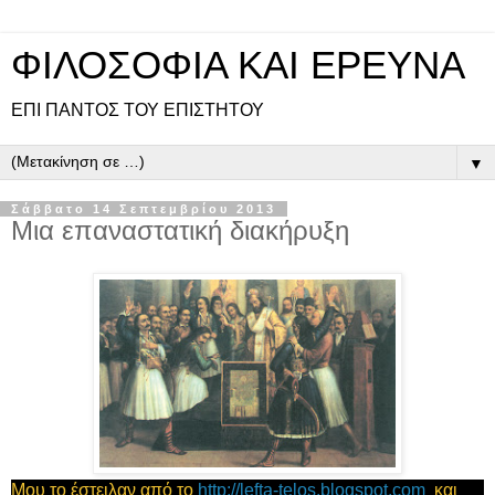
ΦΙΛΟΣΟΦΙΑ ΚΑΙ ΕΡΕΥΝΑ
ΕΠΙ ΠΑΝΤOΣ ΤΟΥ ΕΠΙΣΤΗΤΟΥ
▼
Σάββατο 14 Σεπτεμβρίου 2013
Μια επαναστατική διακήρυξη
Μου το έστειλαν από το
http://lefta-telos.blogspot.com
και