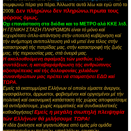
συμφωνώ πέρα για πέρα. Άλλωστε αυτά λέω και εγώ από το
Δεν πληρώνω δεν πληρώνω.πρωτα τους
2009.
φόρους όμως.
Οχι επανάσταση στα διόδια και το ΜΕΤΡΟ αλά ΚΚΕ λτδ.
Η ΓΕΝΙΚΗ ΣΤΑΣΗ ΠΛΗΡΩΜΩΝ είναι τό μόνο καί
ισχυρότατο όπλο-απάντηση στήν υποτελή κυβέρνηση καί
τήν ανήμπορη αντιπολίτευση γιά νά μπεί ένα τέλος στήν
καταστροφή τής πατρίδας μας, στήν καταστροφή τής ζωής
μας, τής περιουσίας μας, στά όνειρά μας.
Η ακολουθούμενη αφαίμαξη τών μισθών, τών
συντάξεων, η καταβαράρθρωση τής ανθρώπινης
αξιοπρέπειας καί τής δολοφονίας χιλιάδων
συνανθρώπων μας πρέπει νά σταματήσει ΕΔΩ καί
ΤΩΡΑ.
Εμείς τά εκατομμύρια Ελλήνων οί οποίοι είμαστε άνεργοι,
ανασφάλιστοι, άρρωστοι, φοβισμένοι καί οργισμένοι μέ τήν
πολιτική καί οικονομική κατάσταση τής χώρας αποφασίσαμε
νά αντιδράσουμε, χωρίς κομματικές καί συνδικαλιστικές
Εμείς η μεγάλη σιωπηλή πλειψηφία
καθοδηγήσεις!
τών Ελλήνων θά μιλήσουμε ΤΩΡΑ!
Η ιδέα ξεκίνησε καί γιγαντώθηκε από εμάς μία ομάδα
καταπιεσμένων πολιτών, υπαλλήλων, εργατών,