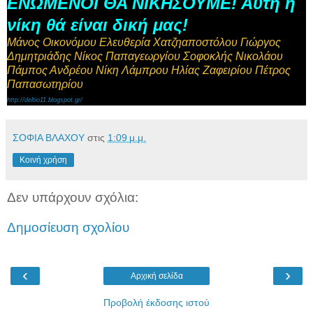
ΕΝΩΜΕΝΟΙ ΘΑ ΝΙΚΗΣΟΥΜΕ! Αυτή η
νίκη θά είναι δική μας!
Μάνος Οικονόμου Ελευθερία Χατζηαποστόλου Γιώργος
Δημητριάδης Νίκος Παπαγεωργίου Σοφοκλής Νικολάου
Πάμπος Ανδρέου Νίκη Λάμπρου Ηλίας Ζαφειρίου Πέτρος
Παπασωτηρίου
http://deltio11.blogspot.gr/
ΣΟΦΙΑ ΒΛΑΧΟΥ
στις
1:09 μ.μ.
Κοινή χρήση
Δεν υπάρχουν σχόλια:
Δημοσίευση σχολίου
‹
›
Αρχική σελίδα
Προβολή έκδοσης ιστού