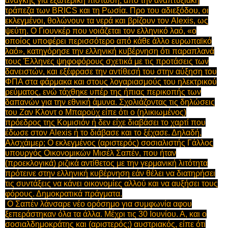
ανάγκης για εξωτερική πίστωση, από την αναπτυξιακή
τράπεζα των BRICS και τη Ρωσία.
Προ του αδιεξόδου, οι
εκλεγμένοι, θολώνουν τα νερά και βρίζουν τον Alexis, ως
ψεύτη.
Ο Γιουνκέρ που νοιάζεται τον ελληνικό λαό, «ο
οποίος υποφέρει περισσότερο από κάθε άλλο ευρωπαϊκό
λαό», κατηγόρησε την ελληνική κυβέρνηση ότι παραπλανά
τους Έλληνες ψηφοφόρους σχετικά με τις προτάσεις των
δανειστών, και εξέφρασε την αντίθεσή του στην αύξηση του
ΦΠΑ στα φάρμακα και στους λογαριασμούς του ηλεκτρικού
ρεύματος, ενώ τάχθηκε υπέρ της ήπιας περικοπής των
δαπανών για την εθνική άμυνα.
Σχολιάζοντας τις δηλώσεις
του Ζαν Κλοντ ο Μπαρούχ είπε ότι ο (ηλικιωμένος)
πρόεδρος της Κομισιόν ή δεν είχε διαβάσει το χαρτί που
έδωσε στον Alexis ή το διάβασε και το ξέχασε. Δηλαδή,
Αλσχάιμερ;
Ο εκλεγμένος (αριστερός) σοσιαλιστής Γάλλος
υπουργός Οικονομικών Μισέλ Σαπέν, που ήταν
(προεκλογικά) ριζικά αντίθετος με την γερμανική λιτότητα
πρότεινε στην ελληνική κυβέρνηση εάν θέλει να διατηρήσει
τις συντάξεις να κάνει οικονομίες αλλού και να αυξήσει τους
φόρους. Δημοκρατικά πράγματα.
Ο Σαπέν λάνσαρε νέο ορόσημο για συμφωνία αφου
ξεπεράστηκαν όλα τα άλλα. Μέχρι τις 30 Ιουνίου. Α, και ο
σοσιαλδημοκράτης και (αριστερός;) αυστριακός, είπε ότι