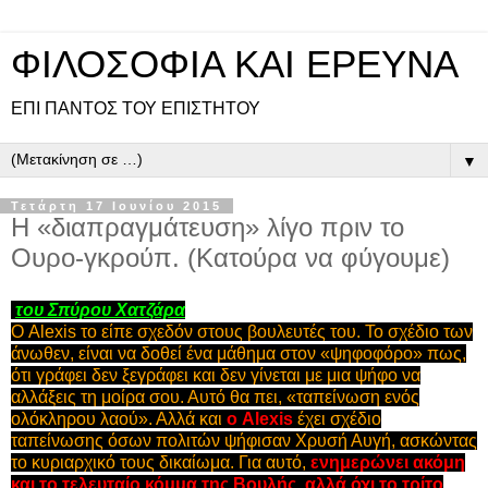
ΦΙΛΟΣΟΦΙΑ ΚΑΙ ΕΡΕΥΝΑ
ΕΠΙ ΠΑΝΤOΣ ΤΟΥ ΕΠΙΣΤΗΤΟΥ
▼
Τετάρτη 17 Ιουνίου 2015
Η «διαπραγμάτευση» λίγο πριν το
Ουρο-γκρούπ. (Κατούρα να φύγουμε)
του Σπύρου Χατζάρα
Ο Alexis το είπε σχεδόν στους βουλευτές του. To σχέδιο των
άνωθεν, είναι να δοθεί ένα μάθημα στον «ψηφοφόρο» πως,
ότι γράφει δεν ξεγράφει και δεν γίνεται με μια ψήφο να
αλλάξεις τη μοίρα σου. Αυτό θα πει, «ταπείνωση ενός
ολόκληρου λαού».
Αλλά και
ο Alexis
έχει σχέδιο
ταπείνωσης όσων πολιτών ψήφισαν Χρυσή Αυγή, ασκώντας
το κυριαρχικό τους δικαίωμα. Για αυτό,
ενημερώνει ακόμη
και το τελευταίο κόμμα της Βουλής, αλλά όχι το τρίτο