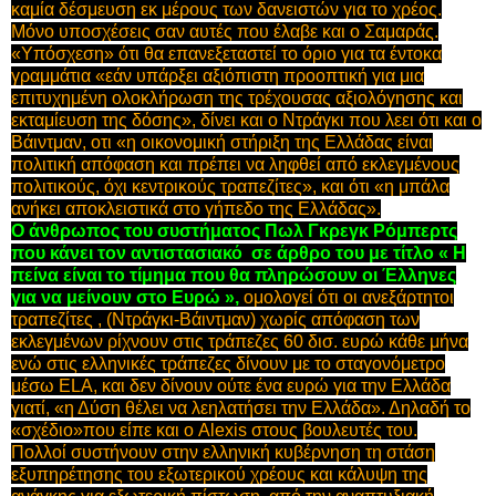
καμία δέσμευση εκ μέρους των δανειστών για το χρέος.
Μόνο υποσχέσεις σαν αυτές που έλαβε και ο Σαμαράς.
«Υπόσχεση» ότι θα επανεξεταστεί το όριο για τα έντοκα
γραμμάτια «εάν υπάρξει αξιόπιστη προοπτική για μια
επιτυχημένη ολοκλήρωση της τρέχουσας αξιολόγησης και
εκταμίευση της δόσης», δίνει και ο Ντράγκι που λεει ότι και ο
Βάιντμαν, οτι «η οικονομική στήριξη της Ελλάδας είναι
πολιτική απόφαση και πρέπει να ληφθεί από εκλεγμένους
πολιτικούς, όχι κεντρικούς τραπεζίτες», και ότι «η μπάλα
ανήκει αποκλειστικά στο γήπεδο της Ελλάδας».
Ο άνθρωπος του συστήματος Πωλ Γκρεγκ Ρόμπερτς
που κάνει τον αντιστασιακό σε άρθρο του με τίτλο « Η
πείνα είναι το τίμημα που θα πληρώσουν οι Έλληνες
για να μείνουν στο Ευρώ »,
ομολογεί ότι οι ανεξάρτητοι
τραπεζίτες , (Ντράγκι-Βάιντμαν) χωρίς απόφαση των
εκλεγμένων ρίχνουν στις τράπεζες 60 δισ. ευρώ κάθε μήνα
ενώ στις ελληνικές τράπεζες δίνουν με το σταγονόμετρο
μέσω ΕLA, και δεν δίνουν ούτε ένα ευρώ για την Ελλάδα
γιατί, «η Δύση θέλει να λεηλατήσει την Ελλάδα». Δηλαδή το
«σχέδιο»που είπε και ο Alexis στους βουλευτές του.
Πολλοί συστήνουν στην ελληνική κυβέρνηση τη στάση
εξυπηρέτησης του εξωτερικού χρέους και κάλυψη της