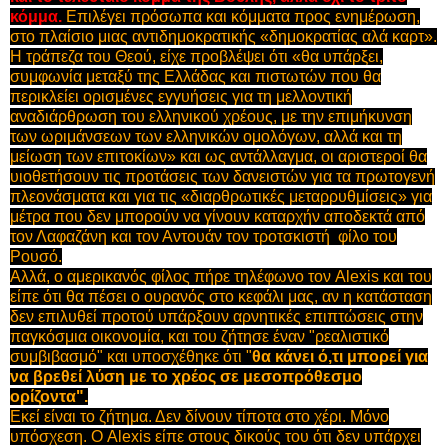
κόμμα.
Επιλέγει πρόσωπα και κόμματα προς ενημέρωση,
στο πλαίσιο μιας αντιδημοκρατικής «δημοκρατίας αλά καρτ».
Η τράπεζα του Θεού, είχε προβλέψει ότι «θα υπάρξει,
συμφωνία μεταξύ της Ελλάδας και πιστωτών που θα
περικλείει ορισμένες εγγυήσεις για τη μελλοντική
αναδιάρθρωση του ελληνικού χρέους, με την επιμήκυνση
των ωριμάνσεων των ελληνικών ομολόγων, αλλά και τη
μείωση των επιτοκίων» και ως αντάλλαγμα, οι αριστεροί θα
υιοθετήσουν τις προτάσεις των δανειστών για τα πρωτογενή
πλεονάσματα και για τις «διαρθρωτικές μεταρρυθμίσεις» για
μέτρα που δεν μπορούν να γίνουν καταρχήν αποδεκτά από
τον Λαφαζάνη και τον Αντουάν τον τροτσκιστή φίλο του
Ρουσό.
Α
λλά, ο αμερικανός φίλος πήρε τηλέφωνο τον Alexis και του
είπε ότι θα πέσει
ο ουρανός στο κεφάλι μας, αν η κατάσταση
δεν επιλυθεί προτού υπάρξουν αρνητικές επιπτώσεις στην
παγκόσμια οικονομία, και του ζήτησε έναν "ρεαλιστικό
συμβιβασμό" και υποσχέθηκε ότι "
θα κάνει ό,τι μπορεί για
να βρεθεί λύση με το χρέος σε μεσοπρόθεσμο
ορίζοντα".
Εκεί είναι το ζήτημα. Δεν δίνουν τίποτα στο χέρι. Μόνο
υπόσχεση. Ο Alexis είπε στους δικούς του ότι δεν υπάρχει