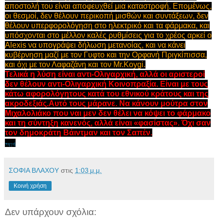
αποστολή του είναι αποφευχθεί μια καταστροφή.
Επομένως,
οι θεσμοί, δεν θέλουν περικοπή μισθών και συντάξεων, δεν
θέλουν υπερφορολόγηση στο ηλεκτρικό και τα φάρμακα, και
υπόσχονται στο μέλλον καλές ρυθμίσεις για το χρέος αρκεί ο
Alexis να υπογράψει δήλωση μετανοίας, και να κάνει
κυβέρνηση μαζί με τον Γυφτο και την Ορφανή Πριγκίπισσα,
και όχι με τον Λαφαζάνη και τον Mr.Koygi.
Τελικά η λύση είναι αντι-Ολιγαρχική, αλλά οι αριστεροί
δεν θέλουν αντι-Ολιγαρχική Κοινοπραξία. Είναι με τους
κάτω αφορολόγητους κατά του εθνικού κράτους και της
ακροδεξιάς.Αυτό τους μάρανε. Να κάνουν μούτρα στον
Μιχαλολιάκο που ναι μεν δεν θέλει να κόψει το φάρμακο
και τη σύντηξη κανενός, αλλά είναι «φασίστας». Όχι σαν
τον δημοκράτη Βάιντμαν και τον Σαπέν.
πηγή
ΣΟΦΙΑ ΒΛΑΧΟΥ
στις
1:03 μ.μ.
Κοινή χρήση
Δεν υπάρχουν σχόλια: