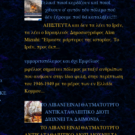
Τελικά ποιοί κερδίζουν καί ποιοί
χάνουν σ' αυτόν τόν πόλεμο πού
δέν ξέρουμε πού θά καταλήξει;!!!
ΑΠΙΣΤΕΥΤΑ και δεν τα λέει το Ιράν,
τα λέει ο Ισραηλινός Δημοσιογράφος Alon
Mizrahi: "Είμαστε μάρτυρες της ιστορίας. Το
Ιράν, προς έκπ...
Συμμοριτοπόλεμος και όχι Εμφύλιος
Εμφύλιος σημαίνει πόλεμος μεταξύ ανθρώπων
που ανήκουν στην ίδια φυλή, στην περίπτωση
να
του 1946-1949 με το μέρος των εν Ελλάδι
Κομμου...
ΗΚΕ
Α
ΤΟ ΛΙΒΑΝΙ ΕΙΝΑΙ ΘΑΥΜΑΤΟΥΡΓΟ
ΑΝΤΙΚΑΤΑΘΛΙΠΤΙΚΟ ΔΙΟΤΙ
ΔΙΩΧΝΕΙ ΤΑ ΔΑΙΜΟΝΙΑ ....
ΤΟ ΛΙΒΑΝΙ ΕΙΝΑΙ ΘΑΥΜΑΤΟΥΡΓΟ
ΑΝΤΙΚΑΤΑΘΛΙΠΤΙΚΟ ΔΙΟΤΙ ΔΙΩΧΝΕΙ ΤΑ