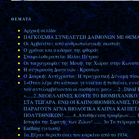
ΘΕΜΑΤΑ
Αρχική σελίδα
ΠΑΓΚΟΣΜΙΑ ΣΥΝΕΛΕΥΣΗ ΔΑΙΜΟΝΩΝ ΜΕ ΘΕΜΑ: 
Οι Αρβανίτες από ανθρωπολογικής σκοπιάς
Ο χρόνος και ο κόσμος της φθοράς
Σταφυλοθεραπεία: Ηλίας Πέτρου
Οι τοιχογραφίες της Μονής της Χώρας στην Κωνσταν
Η σύγκρουση Διογενών - Κρονίων
Ο Διαρκής Αντίχριστος: Η πραγματική Δύναμη πίσω
1«Όταν λέμε ότι κάποιος γεννιέται ή πεθαίνει, εν
τον αντιλαμβάνονται οι αισθήσεις μας» ....2 ..Davi
»......2..ΝΕΟΕΛΛΗΝΕΣ ΚΟΨΤΕ ΤΟ ΒΙΟΜΗΧΑΝΙΚΟ
ΣΤΑ ΤΣΙΓΑΡΑ. ΕΝΩ ΟΙ ΚΑΠΝΟΒΙΟΜΗΧΑΝΙΕΣ Τ
ΠΑΡΑΓΟΥΝ ΑΓΝΑ ΒΙΟΛΟΓΙΚΑ ΚΑΠΝΑ ΚΑΙ ΠΕΤΑ
ΠΟΛΥΕΘΝΙΚΩΝ! .......4..Aποθήκευση τροφίμων...... 
Ιστορία της Σφαγής των Ζώων! ....... 3o Το πείραμα τ
Earthing (γείωση)
1ο..Είχαν θεραπεύσει τον καρκίνο από το 1934;