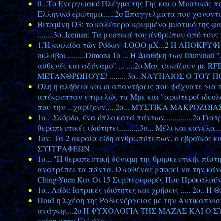
0...Το Ενεργειακό Πλέγμα της Γης και ο Μυστικός πό
Ελληνικό ερώτημα......2ο Επαγγελματα που χανοντ
Βιταμίνη D3: το καλύτερα κρυμμένο μυστικό της φ
........3ο..Iceman: Τα μυστικά του άνθρώπου από τους
1.Ἡ κοιλάδα τῶν Ρόδων 4.ΟΟΟ μΧ...2 Η ΑΠΟΚΡΥ
σκλάβοι .........Dimona 1ο ... Η Διαθήκη των Illumina
ασθενές και αδύναμο" ... ....2o Μας ψεκάζουν με R
ΜΕΤΑΝΘΡΩΠΟΥΣ! ........ 3o...ΝΑΥΠΛΙΟΣ Ο ΤΟ
Όλη η αλήθεια και οι απαντήσεις που ψάχνατε για 
απέκρυπταν επιμελώς τα Μμε και "αριστεροί ιδεολόγ
που την ...χαρίζουν.....2ο... ΜΥΣΤΙΚΑ ΜΑΚΡΟΖΩΙΑ
1ο.. .Σκόρδο, ένα όπλο κατά πάντων..............2o
θεραπευτικές ιδιότητες..........3o... Μέλι και κανέλα
1ον: Τα 2 ακραία είδη ανθρωπότυπων, ο εβραϊκός
ΣΥΓΓΡΑΦΕΩΝ
1o... "Η θεραπευτική δύναμη της θρησκευτικής πίσ
ανατρέπει τα πάντα. Ο καθένας μπορεί να την κάνει
Ching-Yuen Και Οι 15 Συμπεριφορές Που Προκαλού
1ο.. Λάδι: Ιατρικές ιδιότητες και χρήσεις ....
Ποιά η Σχέση της Ραδιενέργειας με την Αντικαπνισ
ανάγκης...2ο Η ΨΥΧΟΛΟΓΙΑ ΤΗΣ ΜΑΖΑΣ ΚΑΙ Ο ΣΥ
κρίση στην Ελλάδα