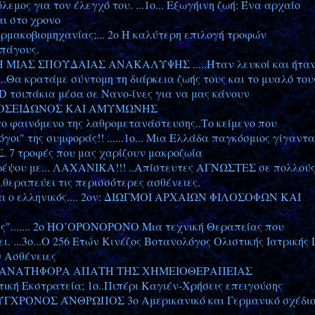
λεμος για τον έλεγχό του. ...1ο... Εξωγήινη ζωή: Ένα αρχαίο
αι στο χρονο
αρμακοβιομηχανίας;... 2ο H καλύτερη επιλογή τροφών
 πάγους.
ΨΗ ΜΙΑΣ ΣΠΟΥΔΑΙΑΣ ΑΝΑΚΑΛΥΨΗΣ .....Ήταν λευκοί και ήτα
ti "...Θα κρατάμε σύντομη τη διάρκεια ζωής τους και το μυαλό του
FID τσιπάκια μέσα σε Νανο-ίνες για να μας κάνουν
Υ ΠΟΣΕΙΔΩΝΟΣ ΚΑΙ ΑΜΥΜΩΝΗΣ
το φαινόμενο της λαθρομετανάστευσης..Το κείμενο που
οι" της συμφοράς!! ......1ο... Μια Ελλάδα παγκόσμιος γίγαντα
Σ. 7 τροφές που μας χαρίζουν μακροζωία
 Γιατρέψου με... ΛΑΧΑΝΙΚΑ!!! ..Απίστευτες ΑΓΝΩΣΤΕΣ σε πολλού
....θεραπεύει τις περισσότερες ασθένειες.
 και ο ελληνικός.... 2ον: ΔΙΩΓΜΟΙ ΑΡΧΑΙΩΝ ΦΙΛΟΣΟΦΩΝ ΚΑΙ
της"....... 2ο HO’OPONOPONO Μια τεχνική Θεραπείας που
. ...3ο...Ο 256 Ετών Κινέζος Βοτανολόγος Ολιστικής Ιατρικής 
ν Ασθένειες
. 2ο.. Η ΘΑΝΑΤΗΦΟΡΑ ΑΠΑΤΗ ΤΗΣ ΧΗΜΕΙΟΘΕΡΑΠΕΙΑΣ
τική Εκστρατεία; 1o..Πιπέρι Καγιέν-Χρήσεις επειγούσης
ΓΧΡΟΝΟΣ ΆΝΘΡΩΠΟΣ 3ο Αμερικανικό και Γερμανικό σχέδιο