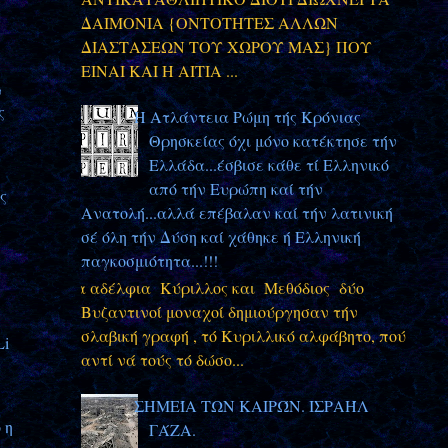
ΔΑΙΜΟΝΙΑ {ΟΝΤΟΤΗΤΕΣ ΑΛΛΩΝ
ΔΙΑΣΤΑΣΕΩΝ ΤΟΥ ΧΩΡΟΥ ΜΑΣ} ΠΟΥ
ΕΙΝΑΙ ΚΑΙ Η ΑΙΤΙΑ ...
ν
ς
Η Ατλάντεια Ρώμη τής Κρόνιας
Θρησκείας όχι μόνο κατέκτησε τήν
Ελλάδα...έσβισε κάθε τί Ελληνικό
από τήν Ευρώπη καί τήν
ς
Ανατολή...αλλά επέβαλαν καί τήν λατινική
σέ όλη τήν Δύση καί χάθηκε ή Ελληνική
ς
παγκοσμιότητα...!!!
Τα αδέλφια Κύριλλος και Μεθόδιος δύο
Βυζαντινοί μοναχοί δημιούργησαν τήν
σλαβική γραφή , τό Κυριλλικό αλφάβητο, πού
Li
αντί νά τούς τό δώσο...
ΣΗΜΕΊΑ ΤΩΝ ΚΑΙΡΏΝ. ΙΣΡΑΉΛ
 η
ΓΆΖΑ.